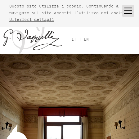
Questo sito utilizza i cookie. Continuando a
X
navigare sul sito accetti l'utilizzo dei cookie.
Ulteriori dettagli
IT
|
EN