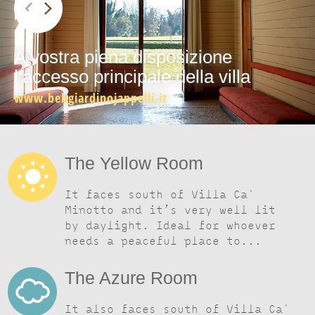
A vostra piena disposizione
l’accesso principale della villa
www.bebgiardinojappelli.it
The Yellow Room
It faces south of Villa Ca'
Minotto and it’s very well lit
by daylight. Ideal for whoever
needs a peaceful place to...
The Azure Room
It also faces south of Villa Ca'